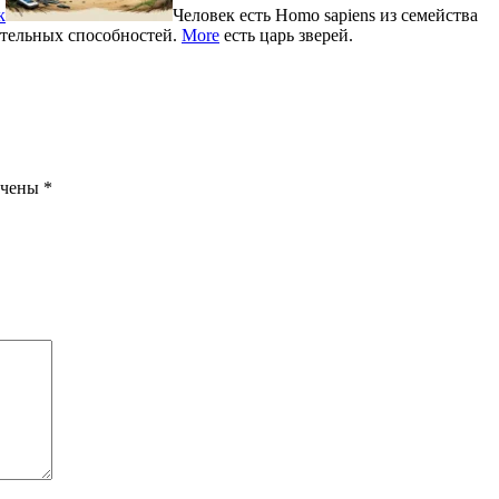
к
Человек есть Homo sapiens из семейства
тельных способностей.
More
есть царь зверей.
ечены
*