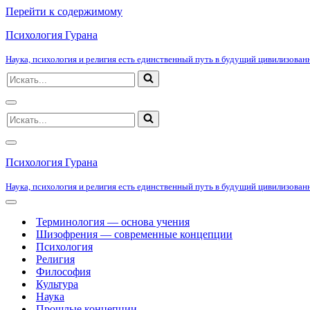
Перейти к содержимому
Психология Гурана
Наука, психология и религия есть единственный путь в будущий цивилизованн
Искать...
Меню
Искать...
навигации
Меню
навигации
Психология Гурана
Наука, психология и религия есть единственный путь в будущий цивилизованн
Меню
навигации
Терминология — основа учения
Шизофрения — современные концепции
Психология
Религия
Философия
Культура
Наука
Прошлые концепции