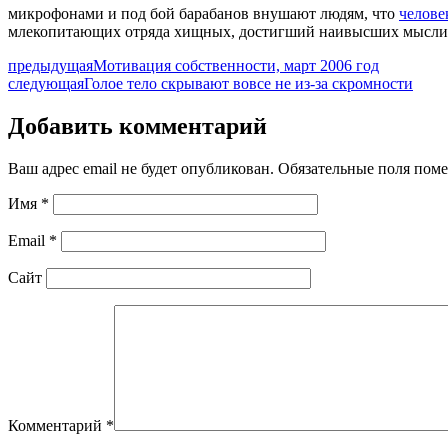
микрофонами и под бой барабанов внушают людям, что
челове
млекопитающих отряда хищных, достигший наивысших мысли
предыдущая
Мотивация собственности, март 2006 год
следующая
Голое тело скрывают вовсе не из-за скромности
Добавить комментарий
Ваш адрес email не будет опубликован.
Обязательные поля пом
Имя
*
Email
*
Сайт
Комментарий
*