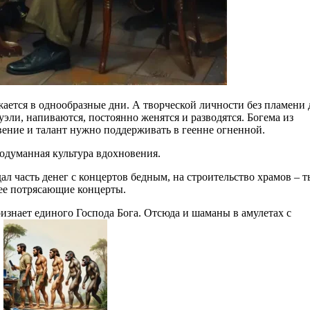
ужается в однообразные дни. А творческой личности без пламени
эли, напиваются, постоянно женятся и разводятся. Богема из
вение и талант нужно поддерживать в геенне огненной.
родуманная культура вдохновения.
л часть денег с концертов бедным, на строительство храмов – т
ее потрясающие концерты.
изнает единого Господа Бога. Отсюда и шаманы в амулетах с