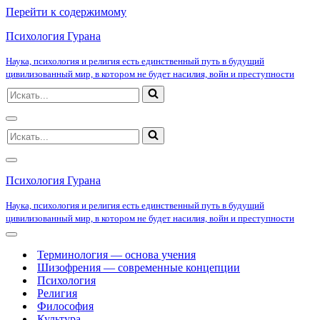
Перейти к содержимому
Психология Гурана
Наука, психология и религия есть единственный путь в будущий
цивилизованный мир, в котором не будет насилия, войн и преступности
Искать...
Меню
Искать...
навигации
Меню
навигации
Психология Гурана
Наука, психология и религия есть единственный путь в будущий
цивилизованный мир, в котором не будет насилия, войн и преступности
Меню
навигации
Терминология — основа учения
Шизофрения — современные концепции
Психология
Религия
Философия
Культура