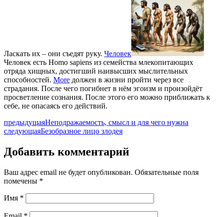
Ласкать их – они съедят руку.
Человек
Человек есть Homo sapiens из семейства млекопитающих
отряда хищных, достигший наивысших мыслительных
способностей.
More
должен в жизни пройти через все
страдания. После чего погибнет в нём эгоизм и произойдёт
просветление сознания. После этого его можно приближать к
себе, не опасаясь его действий.
предыдущая
Неподражаемость, смысл и для чего нужна
следующая
Безобразное лицо злодея
Добавить комментарий
Ваш адрес email не будет опубликован.
Обязательные поля
помечены
*
Имя
*
Email
*