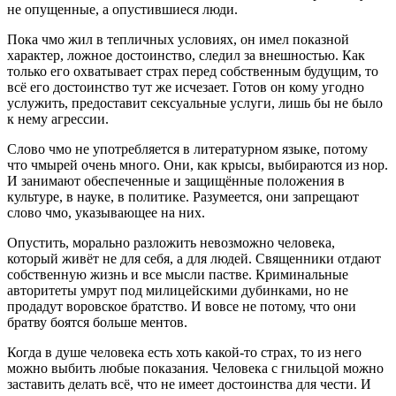
не опущенные, а опустившиеся люди.
Пока чмо жил в тепличных условиях, он имел показной
характер, ложное достоинство, следил за внешностью. Как
только его охватывает страх перед собственным будущим, то
всё его достоинство тут же исчезает. Готов он кому угодно
услужить, предоставит сексуальные услуги, лишь бы не было
к нему агрессии.
Слово чмо не употребляется в литературном языке, потому
что чмырей очень много. Они, как крысы, выбираются из нор.
И занимают обеспеченные и защищённые положения в
культуре, в науке, в политике. Разумеется, они запрещают
слово чмо, указывающее на них.
Опустить, морально разложить невозможно человека,
который живёт не для себя, а для людей. Священники отдают
собственную жизнь и все мысли пастве. Криминальные
авторитеты умрут под милицейскими дубинками, но не
продадут воровское братство. И вовсе не потому, что они
братву боятся больше ментов.
Когда в душе человека есть хоть какой-то страх, то из него
можно выбить любые показания. Человека с гнильцой можно
заставить делать всё, что не имеет достоинства для чести. И