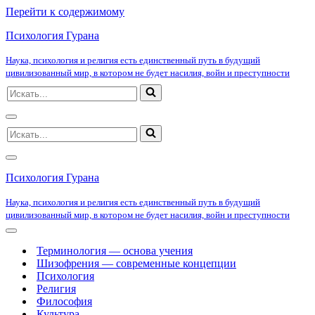
Перейти к содержимому
Психология Гурана
Наука, психология и религия есть единственный путь в будущий
цивилизованный мир, в котором не будет насилия, войн и преступности
Искать...
Меню
Искать...
навигации
Меню
навигации
Психология Гурана
Наука, психология и религия есть единственный путь в будущий
цивилизованный мир, в котором не будет насилия, войн и преступности
Меню
навигации
Терминология — основа учения
Шизофрения — современные концепции
Психология
Религия
Философия
Культура