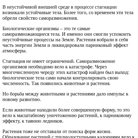
В неустойчивой внешней среде в процессе стагнации
возникали устойчивые тела. Более того, со временем эти тела
обрели свойство саморазмножения.
Биологические организмы – это те самые
саморазмножающиеся тела. И именно они смогли успокоить
неустойчивые процессы на Земле. Растения вобрали в себя
часть энергии Земли и ликвидировали парниковый эффект
атмосферы.
Стагнация не имеет ограничений. Саморазмножение
организмов необходимо вело к катастрофе. Через
многочисленную череду этих катастроф найден был выход:
биологические тела сами начали контролировать свою
численность. Так появились животные и растения.
Но борьба между животными и растениями дало импульс к
новому развитию.
Если животные находили более совершенную форму, то это
вело к масштабному уничтожению растений, к парниковому
эффекту, к таянию ледников.
Растения тоже не отставали от поиска форм жизни.
Образование растений с труднодоступными калориями вело к