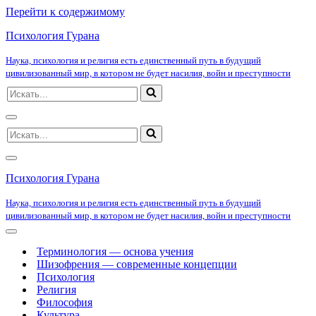
Перейти к содержимому
Психология Гурана
Наука, психология и религия есть единственный путь в будущий
цивилизованный мир, в котором не будет насилия, войн и преступности
Искать...
Меню
Искать...
навигации
Меню
навигации
Психология Гурана
Наука, психология и религия есть единственный путь в будущий
цивилизованный мир, в котором не будет насилия, войн и преступности
Меню
навигации
Терминология — основа учения
Шизофрения — современные концепции
Психология
Религия
Философия
Культура