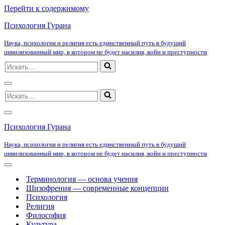
Перейти к содержимому
Психология Гурана
Наука, психология и религия есть единственный путь в будущий
цивилизованный мир, в котором не будет насилия, войн и преступности
Искать...
Меню
Искать...
навигации
Меню
навигации
Психология Гурана
Наука, психология и религия есть единственный путь в будущий
цивилизованный мир, в котором не будет насилия, войн и преступности
Меню
навигации
Терминология — основа учения
Шизофрения — современные концепции
Психология
Религия
Философия
Культура