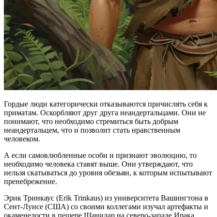
Гордые люди категорически отказываются причислять себя к
приматам. Оскорбляют друг друга неандертальцами. Они не
понимают, что необходимо стремиться быть добрым
неандертальцем, что и позволит стать нравственным
человеком.
А если самовлюбленные особи и признают эволюцию, то
необходимо человека ставят выше. Они утверждают, что
нельзя скатываться до уровня обезьян, к которым испытывают
пренебрежение.
Эрик Тринкаус (Erik Trinkaus) из университета Вашингтона в
Сент-Луисе (США) со своими коллегами изучал артефакты и
окаменелости в пещере Шанидар на северо-западе Ирака,