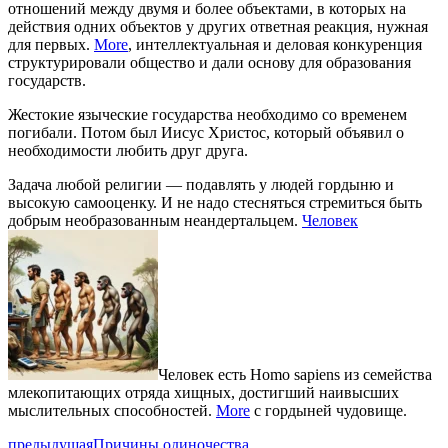
отношений между двумя и более объектами, в которых на
действия одних объектов у других ответная реакция, нужная
для первых.
More
, интеллектуальная и деловая конкуренция
структурировали общество и дали основу для образования
государств.
Жестокие языческие государства необходимо со временем
погибали. Потом был Иисус Христос, который объявил о
необходимости любить друг друга.
Задача любой религии — подавлять у людей гордыню и
высокую самооценку. И не надо стесняться стремиться быть
добрым необразованным неандертальцем.
Человек
Человек есть Homo sapiens из семейства
млекопитающих отряда хищных, достигший наивысших
мыслительных способностей.
More
с гордыней чудовище.
предыдущая
Причины одиночества