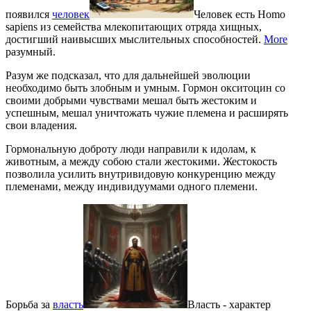
появился
человек
Человек есть Homo
sapiens из семейства млекопитающих отряда хищных,
достигший наивысших мыслительных способностей.
More
разумный.
Разум же подсказал, что для дальнейшей эволюции
необходимо быть злобным и умным. Гормон окситоцин со
своими добрыми чувствами мешал быть жестоким и
успешным, мешал уничтожать чужие племена и расширять
свои владения.
Гормональную доброту люди направили к идолам, к
животным, а между собою стали жестокими. Жестокость
позволила усилить внутривидовую конкуренцию между
племенами, между индивидуумами одного племени.
Борьба за
власть
Власть - характер