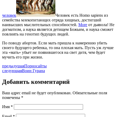
человек
Человек есть Homo sapiens из
семейства млекопитающих отряда хищных, достигший
наивысших мыслительных способностей.
More
от дьявола! Не
догматизм, а наука является детищем Божьим, и наука сможет
повлиять на генотип будущих людей.
По поводу абортов. Если мать пришла к намерению убить
своего будущего ребенка, то она плохая мать. Пусть уж лучше
эта «мать» убьет не появившегося на свет дитя, чем будет
мучить его при жизни.
предыдущая
Порносайты
следующая
Воин Гурана
Добавить комментарий
Ваш адрес email не будет опубликован.
Обязательные поля
помечены
*
Имя
*
Email
*