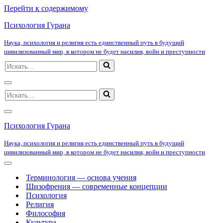
Перейти к содержимому
Психология Гурана
Наука, психология и религия есть единственный путь в будущий
цивилизованный мир, в котором не будет насилия, войн и преступности
Искать...
Меню
Искать...
навигации
Меню
навигации
Психология Гурана
Наука, психология и религия есть единственный путь в будущий
цивилизованный мир, в котором не будет насилия, войн и преступности
Меню
навигации
Терминология — основа учения
Шизофрения — современные концепции
Психология
Религия
Философия
Культура