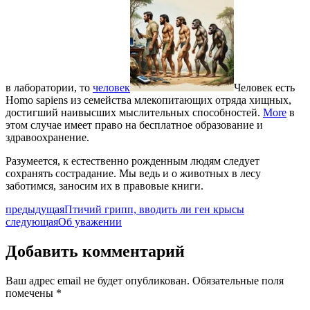
в лаборатории, то
человек
Человек есть
Homo sapiens из семейства млекопитающих отряда хищных,
достигший наивысших мыслительных способностей.
More
в
этом случае имеет право на бесплатное образование и
здравоохранение.
Разумеется, к естественно рожденным людям следует
сохранять сострадание. Мы ведь и о животных в лесу
заботимся, заносим их в правовые книги.
предыдущая
Птичий грипп, вводить ли ген крысы
следующая
Об уважении
Добавить комментарий
Ваш адрес email не будет опубликован.
Обязательные поля
помечены
*