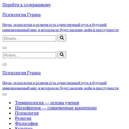
Перейти к содержимому
Психология Гурана
Наука, психология и религия есть единственный путь в будущий
цивилизованный мир, в котором не будет насилия, войн и преступности
Искать...
Меню
Искать...
навигации
Меню
навигации
Психология Гурана
Наука, психология и религия есть единственный путь в будущий
цивилизованный мир, в котором не будет насилия, войн и преступности
Меню
навигации
Терминология — основа учения
Шизофрения — современные концепции
Психология
Религия
Философия
Культура