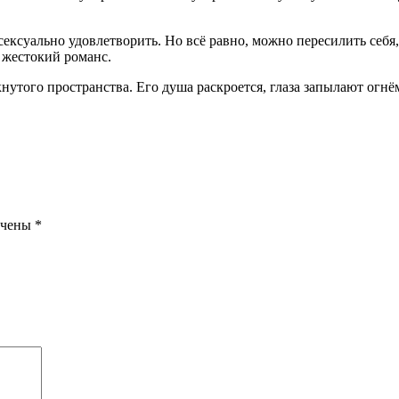
ексуально удовлетворить. Но всё равно, можно пересилить себя,
е жестокий романс.
утого пространства. Его душа раскроется, глаза запылают огнё
ечены
*