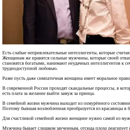
Есть слабые непривлекательные интеллигенты, которые считаю
Женщинам же нравятся сильные мужчины, которые своей отва
становятся богатыми, нанимают неудачных интеллигентов к себ
труднодоступной любовью.
Разве пусть даже симпатичная женщина имеет моральное право
В современной России проходят скандальные процессы, в кот
есть плата за желание выйти замуж за принца.
В семейной жизни мужчина выходит из охмурённого состояния
Поэтому бывшая возлюбленная преобразуется из красавицы в б
Для счастливой семейной жизни женщине нужно самой из мужч
Мужчина бывает слишком заученным, отсюда плохо реагирует н