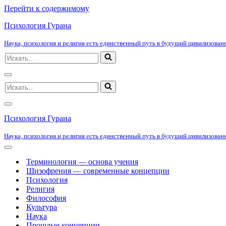
Перейти к содержимому
Психология Гурана
Наука, психология и религия есть единственный путь в будущий цивилизованн
Искать...
Меню
Искать...
навигации
Меню
навигации
Психология Гурана
Наука, психология и религия есть единственный путь в будущий цивилизованн
Меню
навигации
Терминология — основа учения
Шизофрения — современные концепции
Психология
Религия
Философия
Культура
Наука
Прошлые концепции