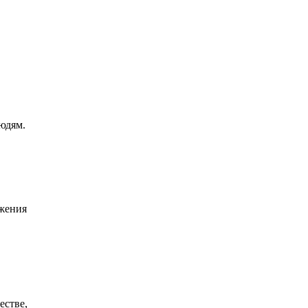
юдям.
ижения
естве,