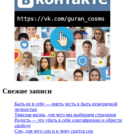
Свежие записи
Быть не в себе — иметь честь и быть незаурядной
личностью
Тяжелая жизнь, для чего мы выбираем страдания
Радость — это убить в себе олигофрению и обрести
свободу
Сон, для чего сон и к чему снится сон