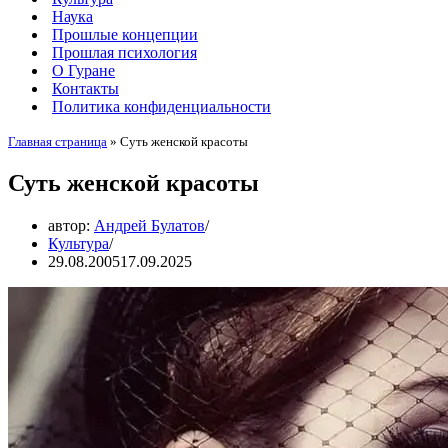
Наука
Прошлые концепции
Прошлая психология
О Гуране
Контакты
Политика конфиденциальности
Главная страница
»
Суть женской красоты
Суть женской красоты
автор:
Андрей Булатов
Культура
29.08.2005
17.09.2025