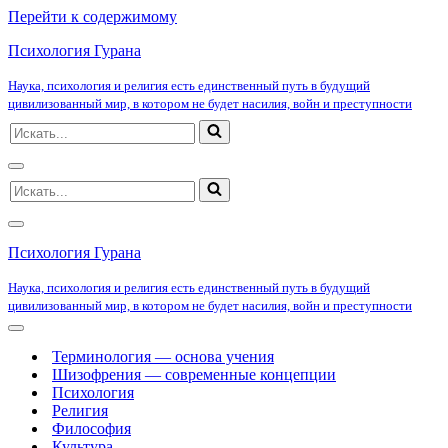
Перейти к содержимому
Психология Гурана
Наука, психология и религия есть единственный путь в будущий
цивилизованный мир, в котором не будет насилия, войн и преступности
Искать...
Меню
Искать...
навигации
Меню
навигации
Психология Гурана
Наука, психология и религия есть единственный путь в будущий
цивилизованный мир, в котором не будет насилия, войн и преступности
Меню
навигации
Терминология — основа учения
Шизофрения — современные концепции
Психология
Религия
Философия
Культура