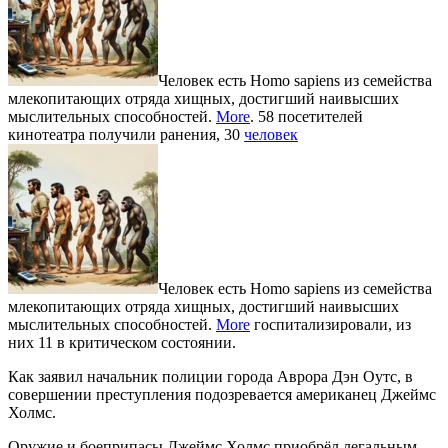
Человек есть Homo sapiens из семейства
млекопитающих отряда хищных, достигший наивысших
мыслительных способностей.
More
. 58 посетителей
кинотеатра получили ранения, 30
человек
Человек есть Homo sapiens из семейства
млекопитающих отряда хищных, достигший наивысших
мыслительных способностей.
More
госпитализировали, из
них 11 в критическом состоянии.
Как заявил начальник полиции города Аврора Дэн Оутс, в
совершении преступления подозревается американец Джеймс
Холмс.
Оружие и боеприпасы Джеймс Холмс приобрёл легальным