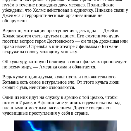
путём в течение последних двух месяцев. Полицейские
убеждены, что Холмс действовал в одиночку. Никакие связи у
Джеймса с террористическими организациями не
обнаружены.
Вероятно, мотивация преступления здесь одна — Джеймс
Холмс захотел стать крутым парнем. Его смятенную душу
посетил вопрос героя Достоевского — он тварь дрожащая или
право имеет. Стрельба в кинотеатре с фильмом о Бэтмане
вскружила голову молодому маньяку.
Об культуру, которую Голливуд в своих фильмах проповедует
по всему миру, — Америка сама и обжигается.
Ведь культ индивидуума, культ пусть и положительного
Бэтмана есть самое натуральное зло. От этого культа люди
сходят с ума, неистово озлобляются.
Одни из них идут на службу в армию с той целью, чтобы
потом в Ираке, в Афганистане учинять издевательства над
пленными и местным населением. Другие совершают
чудовищные преступления у себя в стране.