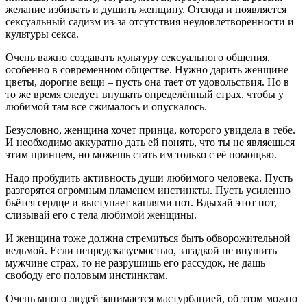
желание избивать и душить женщину. Отсюда и появляется
сексуальный садизм из-за отсутствия неудовлетворенности и
культуры секса.
Очень важно создавать культуру сексуального общения,
особенно в современном обществе. Нужно дарить женщине
цветы, дорогие вещи – пусть она тает от удовольствия. Но в
то же время следует внушать определённый страх, чтобы у
любимой там все сжималось и опускалось.
Безусловно, женщина хочет принца, которого увидела в тебе.
И необходимо аккуратно дать ей понять, что ты не являешься
этим принцем, но можешь стать им только с её помощью.
Надо пробудить активность души любимого человека. Пусть
разгорятся огромным пламенем инстинкты. Пусть усиленно
бьётся сердце и выступает каплями пот. Вдыхай этот пот,
слизывай его с тела любимой женщины.
И женщина тоже должна стремиться быть обворожительной
ведьмой. Если непредсказуемостью, загадкой не внушить
мужчине страх, то не разрушишь его рассудок, не дашь
свободу его половым инстинктам.
Очень много людей занимается мастурбацией, об этом можно