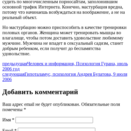
судить по многочисленным порносайтам, заполонившим
основной трафик Интернета. Конечно, мастурбация вредна,
потому что начинаешь возбуждаться на воображение, а не на
реальный объект.
Но мастурбацию можно приспособить в качестве тренировки
половых органов. Женщина может тренировать мышцы во
влагалище, чтобы потом доставить удовольствие любимому
мужчине. Мужчина не впадет в сексуальный садизм, станет
добрым ребенком, если получит до беспамятства
удовольствие.
предыдущая
Человек и информация, Психология Гурана, июль
2006 год
следующая
Гипоталамус, психология Андрея Булатова, 9 июля
2006
Добавить комментарий
Ваш адрес email не будет опубликован.
Обязательные поля
помечены
*
Имя
*
Email
*