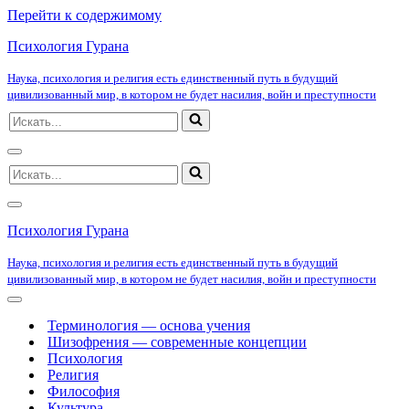
Перейти к содержимому
Психология Гурана
Наука, психология и религия есть единственный путь в будущий
цивилизованный мир, в котором не будет насилия, войн и преступности
Искать...
Меню
Искать...
навигации
Меню
навигации
Психология Гурана
Наука, психология и религия есть единственный путь в будущий
цивилизованный мир, в котором не будет насилия, войн и преступности
Меню
навигации
Терминология — основа учения
Шизофрения — современные концепции
Психология
Религия
Философия
Культура