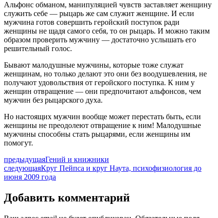
Альфонс обманом, манипуляцией чувств заставляет женщину
служить себе — рыцарь же сам служит женщине. И если
мужчина готов совершить геройский поступок ради
женщины не щадя самого себя, то он рыцарь. И можно таким
образом проверить мужчину — достаточно услышать его
решительный голос.
Бывают малодушные мужчины, которые тоже служат
женщинам, но только делают это они без воодушевления, не
получают удовольствия от геройского поступка. К ним у
женщин отвращение — они предпочитают альфонсов, чем
мужчин без рыцарского духа.
Но настоящих мужчин вообще может перестать быть, если
женщины не преодолеют отвращение к ним! Малодушные
мужчины способны стать рыцарями, если женщины им
помогут.
предыдущая
Гений и книжники
следующая
Круг Пейпса и круг Наута, психофизиология до
июня 2009 года
Добавить комментарий