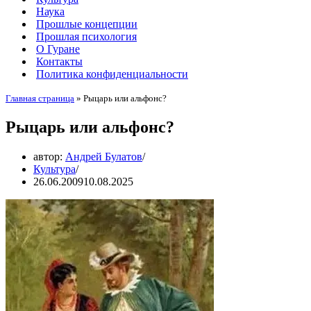
Наука
Прошлые концепции
Прошлая психология
О Гуране
Контакты
Политика конфиденциальности
Главная страница
»
Рыцарь или альфонс?
Рыцарь или альфонс?
автор:
Андрей Булатов
Культура
26.06.2009
10.08.2025