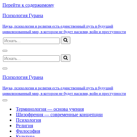
Перейти к содержимому
Психология Гурана
Наука, психология и религия есть единственный путь в будущий
цивилизованный мир, в котором не будет насилия, войн и преступности
Искать...
Меню
Искать...
навигации
Меню
навигации
Психология Гурана
Наука, психология и религия есть единственный путь в будущий
цивилизованный мир, в котором не будет насилия, войн и преступности
Меню
навигации
Терминология — основа учения
Шизофрения — современные концепции
Психология
Религия
Философия
Культура