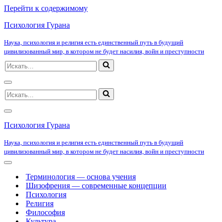
Перейти к содержимому
Психология Гурана
Наука, психология и религия есть единственный путь в будущий
цивилизованный мир, в котором не будет насилия, войн и преступности
Искать...
Меню
Искать...
навигации
Меню
навигации
Психология Гурана
Наука, психология и религия есть единственный путь в будущий
цивилизованный мир, в котором не будет насилия, войн и преступности
Меню
навигации
Терминология — основа учения
Шизофрения — современные концепции
Психология
Религия
Философия
Культура