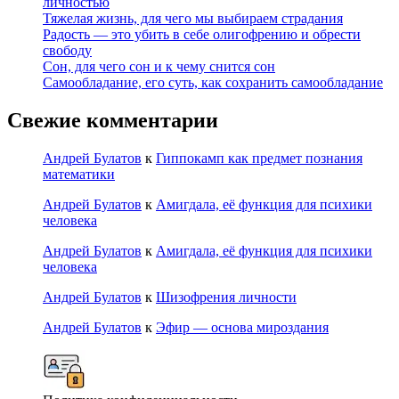
личностью
Тяжелая жизнь, для чего мы выбираем страдания
Радость — это убить в себе олигофрению и обрести
свободу
Сон, для чего сон и к чему снится сон
Самообладание, его суть, как сохранить самообладание
Свежие комментарии
Андрей Булатов
к
Гиппокамп как предмет познания
математики
Андрей Булатов
к
Амигдала, её функция для психики
человека
Андрей Булатов
к
Амигдала, её функция для психики
человека
Андрей Булатов
к
Шизофрения личности
Андрей Булатов
к
Эфир — основа мироздания