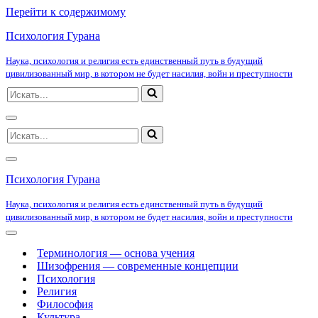
Перейти к содержимому
Психология Гурана
Наука, психология и религия есть единственный путь в будущий
цивилизованный мир, в котором не будет насилия, войн и преступности
Искать...
Меню
Искать...
навигации
Меню
навигации
Психология Гурана
Наука, психология и религия есть единственный путь в будущий
цивилизованный мир, в котором не будет насилия, войн и преступности
Меню
навигации
Терминология — основа учения
Шизофрения — современные концепции
Психология
Религия
Философия
Культура