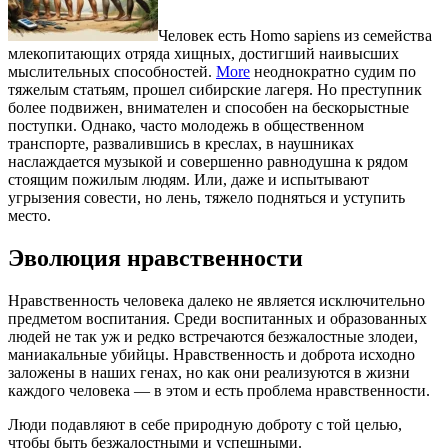
Человек есть Homo sapiens из семейства
млекопитающих отряда хищных, достигший наивысших
мыслительных способностей.
More
неоднократно судим по
тяжелым статьям, прошел сибирские лагеря. Но преступник
более подвижен, внимателен и способен на бескорыстные
поступки. Однако, часто молодежь в общественном
транспорте, развалившись в креслах, в наушниках
наслаждается музыкой и совершенно равнодушна к рядом
стоящим пожилым людям. Или, даже и испытывают
угрызения совести, но лень, тяжело подняться и уступить
место.
Эволюция нравственности
Нравственность человека далеко не является исключительно
предметом воспитания. Среди воспитанных и образованных
людей не так уж и редко встречаются безжалостные злодеи,
маниакальные убийцы. Нравственность и доброта исходно
заложены в наших генах, но как они реализуются в жизни
каждого человека — в этом и есть проблема нравственности.
Люди подавляют в себе природную доброту с той целью,
чтобы быть безжалостными и успешными.