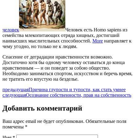
человек
Человек есть Homo sapiens из
семейства млекопитающих отряда хищных, достигший
наивысших мыслительных способностей.
More
направляет к
чему угодно, но только не к людям.
Спасение от деградации нравственности возможно.
Достаточно хотя бы одному человеку оставаться до конца
нравственным — и он поведет за собою общество.
Необходимо заниматься спортом, искусством и беречь время,
не тратить его впустую на безделье.
предыдущая
Причина глупости и тупости, как стать умнее
следующая
Осознание собственности, прав на собственность
Добавить комментарий
Ваш адрес email не будет опубликован.
Обязательные поля
помечены
*
Имя
*