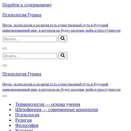
Перейти к содержимому
Психология Гурана
Наука, психология и религия есть единственный путь в будущий
цивилизованный мир, в котором не будет насилия, войн и преступности
Искать...
Меню
Искать...
навигации
Меню
навигации
Психология Гурана
Наука, психология и религия есть единственный путь в будущий
цивилизованный мир, в котором не будет насилия, войн и преступности
Меню
навигации
Терминология — основа учения
Шизофрения — современные концепции
Психология
Религия
Философия
Культура