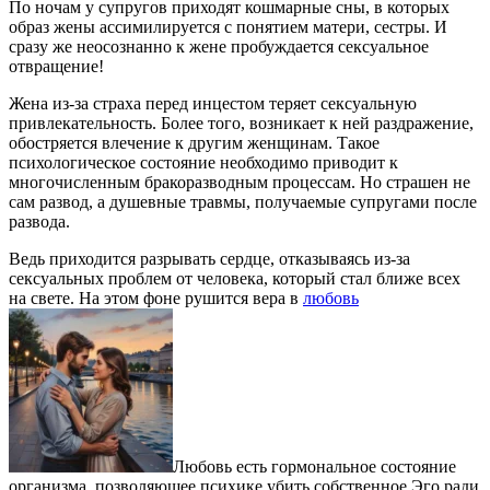
По ночам у супругов приходят кошмарные сны, в которых
образ жены ассимилируется с понятием матери, сестры. И
сразу же неосознанно к жене пробуждается сексуальное
отвращение!
Жена из-за страха перед инцестом теряет сексуальную
привлекательность. Более того, возникает к ней раздражение,
обостряется влечение к другим женщинам. Такое
психологическое состояние необходимо приводит к
многочисленным бракоразводным процессам. Но страшен не
сам развод, а душевные травмы, получаемые супругами после
развода.
Ведь приходится разрывать сердце, отказываясь из-за
сексуальных проблем от человека, который стал ближе всех
на свете. На этом фоне рушится вера в
любовь
Любовь есть гормональное состояние
организма, позволяющее психике убить собственное Эго ради