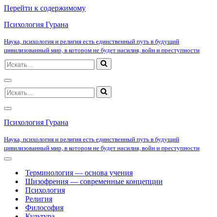
Перейти к содержимому
Психология Гурана
Наука, психология и религия есть единственный путь в будущий
цивилизованный мир, в котором не будет насилия, войн и преступности
Искать...
Меню
Искать...
навигации
Меню
навигации
Психология Гурана
Наука, психология и религия есть единственный путь в будущий
цивилизованный мир, в котором не будет насилия, войн и преступности
Меню
навигации
Терминология — основа учения
Шизофрения — современные концепции
Психология
Религия
Философия
Культура