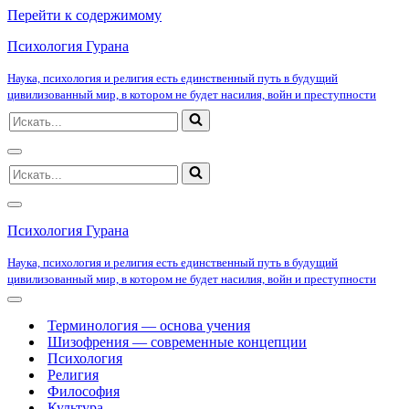
Перейти к содержимому
Психология Гурана
Наука, психология и религия есть единственный путь в будущий
цивилизованный мир, в котором не будет насилия, войн и преступности
Искать...
Меню
Искать...
навигации
Меню
навигации
Психология Гурана
Наука, психология и религия есть единственный путь в будущий
цивилизованный мир, в котором не будет насилия, войн и преступности
Меню
навигации
Терминология — основа учения
Шизофрения — современные концепции
Психология
Религия
Философия
Культура