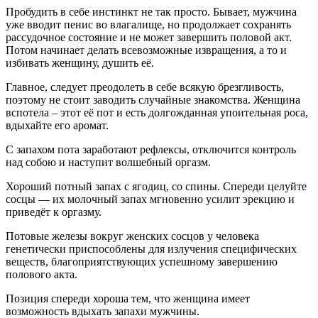
Пробудить в себе инстинкт не так просто. Бывает, мужчина
уже вводит пенис во влагалище, но продолжает сохранять
рассудочное состояние и не может завершить половой акт.
Потом начинает делать всевозможные извращения, а то и
избивать женщину, душить её.
Главное, следует преодолеть в себе всякую брезгливость,
поэтому не стоит заводить случайные знакомства. Женщина
вспотела – этот её пот и есть долгожданная упоительная роса,
вдыхайте его аромат.
С запахом пота заработают рефлексы, отключится контроль
над собою и наступит волшебный оргазм.
Хороший потный запах с ягодиц, со спины. Спереди целуйте
сосцы — их молочный запах мгновенно усилит эрекцию и
приведёт к оргазму.
Потовые железы вокруг женских сосцов у человека
генетически приспособлены для излучения специфических
веществ, благоприятствующих успешному завершению
полового акта.
Позиция спереди хороша тем, что женщина имеет
возможность вдыхать запахи мужчины.