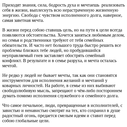
Приходят знания, сила, бодрость духа и мечтаешь реализовать
себя в жизни, выплеснуть всю нерастраченную жизненную
энергию. Свобода с чувством исполненного долга, наверное,
самая заветная мечта.
В жизни перед собою ставишь цель, но на пути к цели всегда
появляются обстоятельства. Хочется заняться любимым делом,
но семья и родственники требуют от тебя семейных
обязательств. И часто нет большого труда быстро решить все
проблемы близких тебе людей, но пробудившийся
неуправляемый гнев заставляет обострять семейный
конфликт. В результате и в семье разруха, и мечта осталась
мечтой.
Не редко у людей не бывает мечты, так как они становятся
инструментом для исполнения желаний и мечтаний у
коварных личностей. На работе, в семье из них выбивают
свободолюбивую мысль, запрещают о чём-либо постороннем
думать помимо исполнения служебного и семейного долга.
Что самое печальное, люди, превращенные в исполнителей, с
завистью и ненавистью смотрят на тех, кто сохранил в душе
радостный огонь, предается смелым идеям и ставит перед
собою глобальные цели.