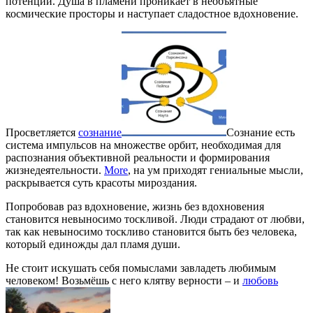
потенций. Душа в пламени проникает в необъятные
космические просторы и наступает сладостное вдохновение.
Просветляется
сознание
Сознание есть
система импульсов на множестве орбит, необходимая для
распознания объективной реальности и формирования
жизнедеятельности.
More
, на ум приходят гениальные мысли,
раскрывается суть красоты мироздания.
Попробовав раз вдохновение, жизнь без вдохновения
становится невыносимо тоскливой. Люди страдают от любви,
так как невыносимо тоскливо становится быть без человека,
который единожды дал пламя души.
Не стоит искушать себя помыслами завладеть любимым
человеком! Возьмёшь с него клятву верности – и
любовь