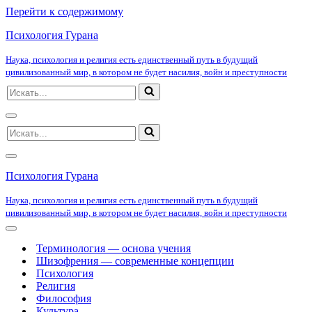
Перейти к содержимому
Психология Гурана
Наука, психология и религия есть единственный путь в будущий
цивилизованный мир, в котором не будет насилия, войн и преступности
Искать...
Меню
Искать...
навигации
Меню
навигации
Психология Гурана
Наука, психология и религия есть единственный путь в будущий
цивилизованный мир, в котором не будет насилия, войн и преступности
Меню
навигации
Терминология — основа учения
Шизофрения — современные концепции
Психология
Религия
Философия
Культура