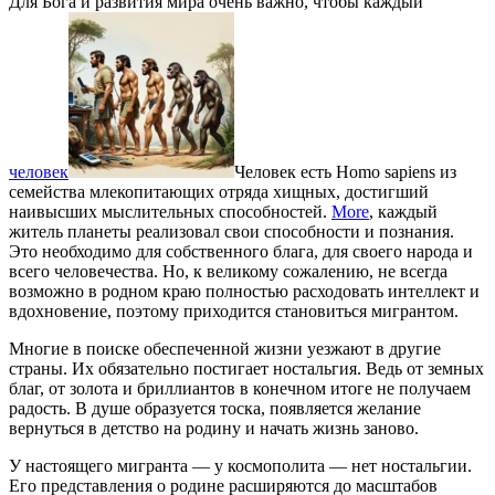
Для Бога и развития мира очень важно, чтобы каждый
человек
Человек есть Homo sapiens из
семейства млекопитающих отряда хищных, достигший
наивысших мыслительных способностей.
More
, каждый
житель планеты реализовал свои способности и познания.
Это необходимо для собственного блага, для своего народа и
всего человечества. Но, к великому сожалению, не всегда
возможно в родном краю полностью расходовать интеллект и
вдохновение, поэтому приходится становиться мигрантом.
Многие в поиске обеспеченной жизни уезжают в другие
страны. Их обязательно постигает ностальгия. Ведь от земных
благ, от золота и бриллиантов в конечном итоге не получаем
радость. В душе образуется тоска, появляется желание
вернуться в детство на родину и начать жизнь заново.
У настоящего мигранта — у космополита — нет ностальгии.
Его представления о родине расширяются до масштабов