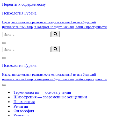
Перейти к содержимому
Психология Гурана
Наука, психология и религия есть единственный путь в будущий
цивилизованный мир, в котором не будет насилия, войн и преступности
Искать...
Меню
Искать...
навигации
Меню
навигации
Психология Гурана
Наука, психология и религия есть единственный путь в будущий
цивилизованный мир, в котором не будет насилия, войн и преступности
Меню
навигации
Терминология — основа учения
Шизофрения — современные концепции
Психология
Религия
Философия
Культура