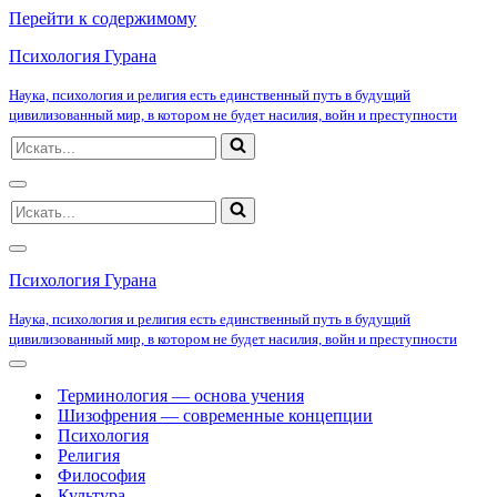
Перейти к содержимому
Психология Гурана
Наука, психология и религия есть единственный путь в будущий
цивилизованный мир, в котором не будет насилия, войн и преступности
Искать...
Меню
Искать...
навигации
Меню
навигации
Психология Гурана
Наука, психология и религия есть единственный путь в будущий
цивилизованный мир, в котором не будет насилия, войн и преступности
Меню
навигации
Терминология — основа учения
Шизофрения — современные концепции
Психология
Религия
Философия
Культура