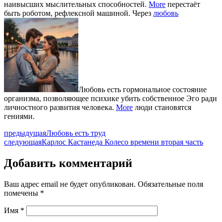
наивысших мыслительных способностей.
More
перестаёт
быть роботом, рефлексной машиной. Через
любовь
Любовь есть гормональное состояние
организма, позволяющее психике убить собственное Эго ради
личностного развития человека.
More
люди становятся
гениями.
предыдущая
Любовь есть труд
следующая
Карлос Кастанеда Колесо времени вторая часть
Добавить комментарий
Ваш адрес email не будет опубликован.
Обязательные поля
помечены
*
Имя
*