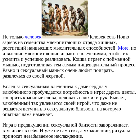
Не только
человек
Человек есть Homo
sapiens из семейства млекопитающих отряда хищных,
достигший наивысших мыслительных способностей.
More
, но
и высшие млекопитающие играют с влечениями, чтобы их
усилить и успешно реализовать. Кошка играет с пойманной
мышью, подготавливая тем самым пищеварительный процесс.
Равно и сексуальный маньяк очень любит поиграть,
развлечься со своей жертвой.
Вслед за сексуальным влечением к даме сердца у
влюблённого пробуждается потребность в игре: дарить цветы,
говорить красивые слова, целовать пальчики рук. Бывает,
влюблённый так увлекается своей игрой, что даже не
решается вступить в сексуальную близость, на которую
опытная дама намекает.
Игра в предвкушении сексуальной близости завораживает,
втягивает в себя. И уже не сам секс, а ухаживание, ритуалы
приносят незабываемое наслаждение.