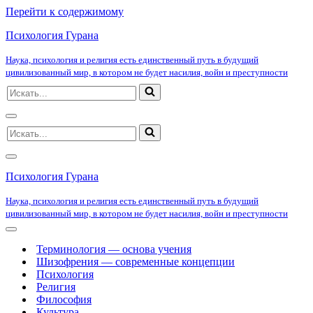
Перейти к содержимому
Психология Гурана
Наука, психология и религия есть единственный путь в будущий
цивилизованный мир, в котором не будет насилия, войн и преступности
Искать...
Меню
Искать...
навигации
Меню
навигации
Психология Гурана
Наука, психология и религия есть единственный путь в будущий
цивилизованный мир, в котором не будет насилия, войн и преступности
Меню
навигации
Терминология — основа учения
Шизофрения — современные концепции
Психология
Религия
Философия
Культура