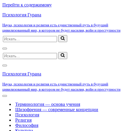
Перейти к содержимому
Психология Гурана
Наука, психология и религия есть единственный путь в будущий
цивилизованный мир, в котором не будет насилия, войн и преступности
Искать...
Меню
Искать...
навигации
Меню
навигации
Психология Гурана
Наука, психология и религия есть единственный путь в будущий
цивилизованный мир, в котором не будет насилия, войн и преступности
Меню
навигации
Терминология — основа учения
Шизофрения — современные концепции
Психология
Религия
Философия
Культура