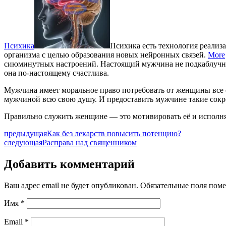
Психика
Психика есть технология реали
организма с целью образования новых нейронных связей.
More
сиюминутных настроений. Настоящий мужчина не подкаблучни
она по-настоящему счастлива.
Мужчина имеет моральное право потребовать от женщины все 
мужчиной всю свою душу. И предоставить мужчине такие сокро
Правильно служить женщине — это мотивировать её и исполнять
предыдущая
Как без лекарств повысить потенцию?
следующая
Расправа над священником
Добавить комментарий
Ваш адрес email не будет опубликован.
Обязательные поля пом
Имя
*
Email
*