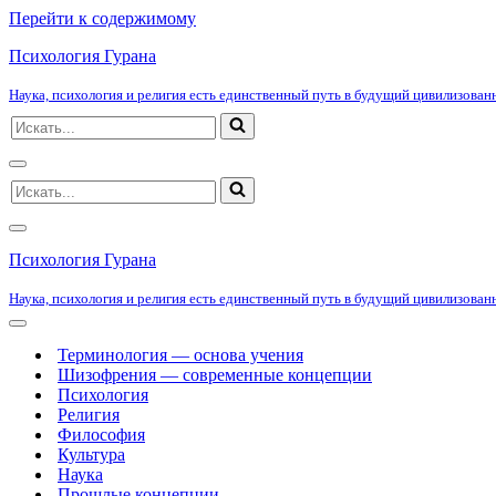
Перейти к содержимому
Психология Гурана
Наука, психология и религия есть единственный путь в будущий цивилизованн
Искать...
Меню
Искать...
навигации
Меню
навигации
Психология Гурана
Наука, психология и религия есть единственный путь в будущий цивилизованн
Меню
навигации
Терминология — основа учения
Шизофрения — современные концепции
Психология
Религия
Философия
Культура
Наука
Прошлые концепции