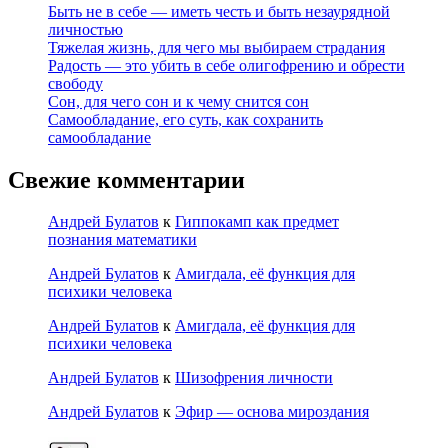
Быть не в себе — иметь честь и быть незаурядной
личностью
Тяжелая жизнь, для чего мы выбираем страдания
Радость — это убить в себе олигофрению и обрести
свободу
Сон, для чего сон и к чему снится сон
Самообладание, его суть, как сохранить
самообладание
Свежие комментарии
Андрей Булатов
к
Гиппокамп как предмет
познания математики
Андрей Булатов
к
Амигдала, её функция для
психики человека
Андрей Булатов
к
Амигдала, её функция для
психики человека
Андрей Булатов
к
Шизофрения личности
Андрей Булатов
к
Эфир — основа мироздания