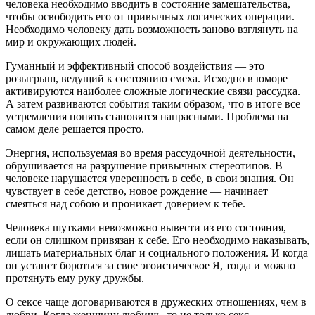
человека необходимо вводить в состояние замешательства,
чтобы освободить его от привычных логических операции.
Необходимо человеку дать возможность заново взглянуть на
мир и окружающих людей.
Гуманный и эффективный способ воздействия — это
розыгрыш, ведущий к состоянию смеха. Исходно в юморе
активируются наиболее сложные логические связи рассудка.
А затем развиваются события таким образом, что в итоге все
устремления понять становятся напрасными. Проблема на
самом деле решается просто.
Энергия, используемая во время рассудочной деятельности,
обрушивается на разрушение привычных стереотипов. В
человеке нарушается уверенность в себе, в свои знания. Он
чувствует в себе детство, новое рождение — начинает
смеяться над собою и проникает доверием к тебе.
Человека шутками невозможно вывести из его состояния,
если он слишком привязан к себе. Его необходимо наказывать,
лишать материальных благ и социального положения. И когда
он устанет бороться за свое эгоистическое Я, тогда и можно
протянуть ему руку дружбы.
О сексе чаще договариваются в дружеских отношениях, чем в
любви. Когда женщину любишь, то не только секс —