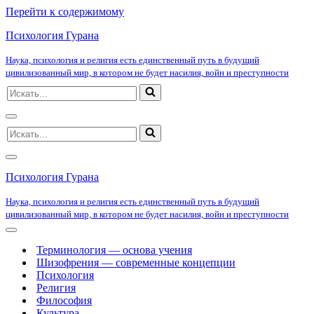
Перейти к содержимому
Психология Гурана
Наука, психология и религия есть единственный путь в будущий
цивилизованный мир, в котором не будет насилия, войн и преступности
Искать...
Меню
Искать...
навигации
Меню
навигации
Психология Гурана
Наука, психология и религия есть единственный путь в будущий
цивилизованный мир, в котором не будет насилия, войн и преступности
Меню
навигации
Терминология — основа учения
Шизофрения — современные концепции
Психология
Религия
Философия
Культура