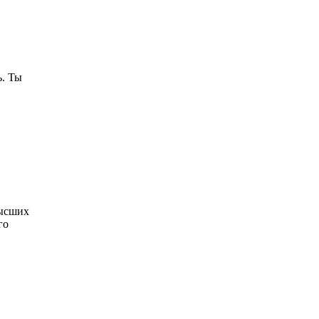
ь. Ты
высших
го