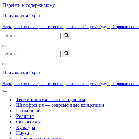
Перейти к содержимому
Психология Гурана
Наука, психология и религия есть единственный путь в будущий цивилизованн
Искать...
Меню
Искать...
навигации
Меню
навигации
Психология Гурана
Наука, психология и религия есть единственный путь в будущий цивилизованн
Меню
навигации
Терминология — основа учения
Шизофрения — современные концепции
Психология
Религия
Философия
Культура
Наука
Прошлые концепции