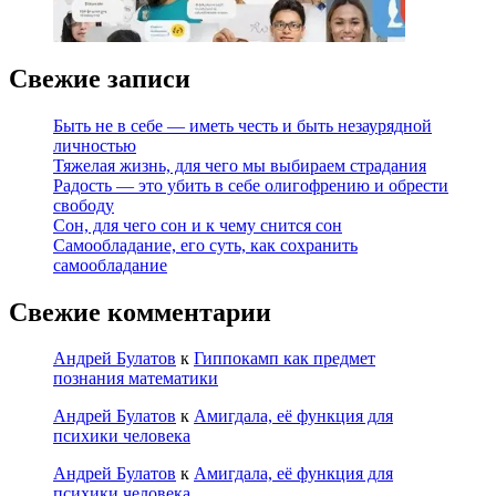
Свежие записи
Быть не в себе — иметь честь и быть незаурядной
личностью
Тяжелая жизнь, для чего мы выбираем страдания
Радость — это убить в себе олигофрению и обрести
свободу
Сон, для чего сон и к чему снится сон
Самообладание, его суть, как сохранить
самообладание
Свежие комментарии
Андрей Булатов
к
Гиппокамп как предмет
познания математики
Андрей Булатов
к
Амигдала, её функция для
психики человека
Андрей Булатов
к
Амигдала, её функция для
психики человека