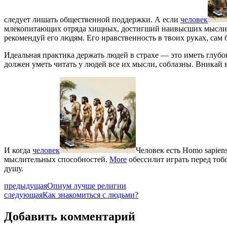
следует лишать общественной поддержки. А если
человек
млекопитающих отряда хищных, достигший наивысших мысли
рекомендуй его людям. Его нравственность в твоих руках, сам б
Идеальная практика держать людей в страхе — это иметь глуб
должен уметь читать у людей все их мысли, соблазны. Вникай в
И когда
человек
Человек есть Homo sapie
мыслительных способностей.
More
обессилит играть перед тобо
душу.
предыдущая
Опиум лучше религии
следующая
Как знакомиться с людьми?
Добавить комментарий