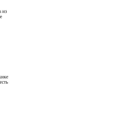
s из
е
хике
есть