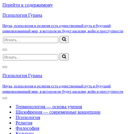
Перейти к содержимому
Психология Гурана
Наука, психология и религия есть единственный путь в будущий
цивилизованный мир, в котором не будет насилия, войн и преступности
Искать...
Меню
Искать...
навигации
Меню
навигации
Психология Гурана
Наука, психология и религия есть единственный путь в будущий
цивилизованный мир, в котором не будет насилия, войн и преступности
Меню
навигации
Терминология — основа учения
Шизофрения — современные концепции
Психология
Религия
Философия
Культура