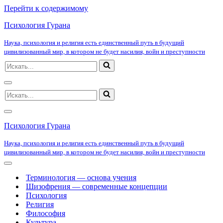
Перейти к содержимому
Психология Гурана
Наука, психология и религия есть единственный путь в будущий
цивилизованный мир, в котором не будет насилия, войн и преступности
Искать...
Меню
Искать...
навигации
Меню
навигации
Психология Гурана
Наука, психология и религия есть единственный путь в будущий
цивилизованный мир, в котором не будет насилия, войн и преступности
Меню
навигации
Терминология — основа учения
Шизофрения — современные концепции
Психология
Религия
Философия
Культура