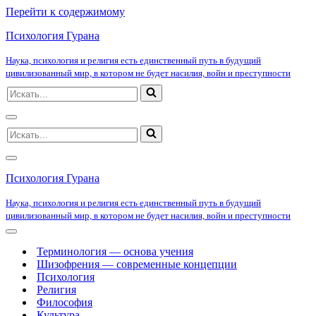
Перейти к содержимому
Психология Гурана
Наука, психология и религия есть единственный путь в будущий
цивилизованный мир, в котором не будет насилия, войн и преступности
Искать...
Меню
Искать...
навигации
Меню
навигации
Психология Гурана
Наука, психология и религия есть единственный путь в будущий
цивилизованный мир, в котором не будет насилия, войн и преступности
Меню
навигации
Терминология — основа учения
Шизофрения — современные концепции
Психология
Религия
Философия
Культура