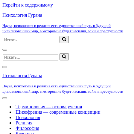
Перейти к содержимому
Психология Гурана
Наука, психология и религия есть единственный путь в будущий
цивилизованный мир, в котором не будет насилия, войн и преступности
Искать...
Меню
Искать...
навигации
Меню
навигации
Психология Гурана
Наука, психология и религия есть единственный путь в будущий
цивилизованный мир, в котором не будет насилия, войн и преступности
Меню
навигации
Терминология — основа учения
Шизофрения — современные концепции
Психология
Религия
Философия
Культура