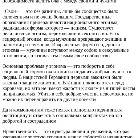
необходимости делить блага между своими и чужими.
«Свои» — это без разницы, лишь бы сообщество было
сплоченным и не очень большим. Государственные
образования придерживаются национального эгоизма,
радикальная форма которого — нацизм. Существует
религиозный эгоизм, переходящий в сектантство. Есть
гендерный эгоизм, когда мужчины превращают женщин в
наложниц и служанок. Извращенная форма гендерного
эгоизма — мужчины вступают между собою в сексуальные
отношения, сплачивая тем самым свое сообщество.
Основная проблема у эгоизма — это побороть в себе
социальный гормон окситоцин и подавить добрые чувства к
людям. В нацистской Германии первыми законами были
законы о защите животных. В Индии поклоняются перед
коровами, но зато не имеют жалости к людям из низшей касты
неприкасаемых. Убить в себе добрые чувства невозможно, но
можно их перенаправить на другие объекты.
Да и космополитам тоже нельзя полностью подчиняться
окситоцину и отвечать в социальных конфликтах на зло
добротой и состраданием.
Нравственность — это культура любви и уважения, которая
удерживает золотую середину между добротой и ненавистью.