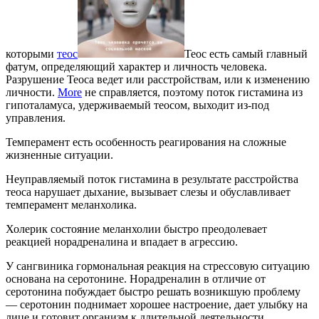
которыми
теос
Теос есть самый главный
фатум, определяющий характер и личность человека.
Разрушение Теоса ведет или расстройствам, или к изменению
личности.
More
не справляется, поэтому поток гистамина из
гипоталамуса, удерживаемый теосом, выходит из-под
управления.
Темперамент есть особенность реагирования на сложные
жизненные ситуации.
Неуправляемый поток гистамина в результате расстройства
теоса нарушает дыхание, вызывает слезы и обуславливает
темперамент меланхолика.
Холерик состояние меланхолии быстро преодолевает
реакцией норадреналина и впадает в агрессию.
У сангвиника гормональная реакция на стрессовую ситуацию
основана на серотонине. Норадреналин в отличие от
серотонина побуждает быстро решать возникшую проблему
— серотонин поднимает хорошее настроение, дает улыбку на
лице и готовит организм к длительной деятельности.