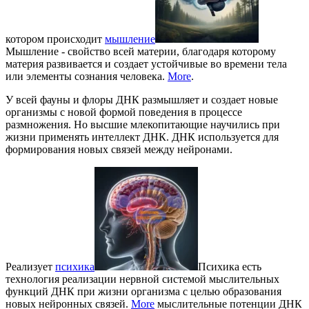
котором происходит
мышление
Мышление - свойство всей материи, благодаря которому
материя развивается и создает устойчивые во времени тела
или элементы сознания человека.
More
.
У всей фауны и флоры ДНК размышляет и создает новые
организмы с новой формой поведения в процессе
размножения. Но высшие млекопитающие научились при
жизни применять интеллект ДНК. ДНК используется для
формирования новых связей между нейронами.
Реализует
психика
Психика есть
технология реализации нервной системой мыслительных
функций ДНК при жизни организма с целью образования
новых нейронных связей.
More
мыслительные потенции ДНК