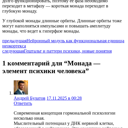
долго функционировать, поэтому её фаза необходимо
переходит в метафазу — короткая монада переходит в
глубокую монаду.
У глубокой монады длинные орбиты. Длинные орбиты тоже
могут наполняться импульсами и повышать амплитуду
монады, что ведет к гиперфазе монады.
предыдущая
Нейронный модуль как функциональная единица
неокортекса
следующая
Гештальт и паттерн психики, новые понятия
1 комментарий для “Монада —
элемент психики человека”
Андрей Булатов
17.11.2025 в 00:28
Ответить
Современная концепция гормональной психологии
несколько иная.
Мыслительный потенциал у ДНК нервной клетки,