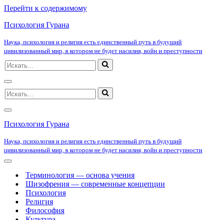
Перейти к содержимому
Психология Гурана
Наука, психология и религия есть единственный путь в будущий
цивилизованный мир, в котором не будет насилия, войн и преступности
Искать...
Меню
Искать...
навигации
Меню
навигации
Психология Гурана
Наука, психология и религия есть единственный путь в будущий
цивилизованный мир, в котором не будет насилия, войн и преступности
Меню
навигации
Терминология — основа учения
Шизофрения — современные концепции
Психология
Религия
Философия
Культура