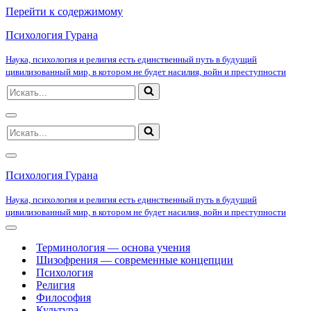
Перейти к содержимому
Психология Гурана
Наука, психология и религия есть единственный путь в будущий
цивилизованный мир, в котором не будет насилия, войн и преступности
Искать...
Меню
Искать...
навигации
Меню
навигации
Психология Гурана
Наука, психология и религия есть единственный путь в будущий
цивилизованный мир, в котором не будет насилия, войн и преступности
Меню
навигации
Терминология — основа учения
Шизофрения — современные концепции
Психология
Религия
Философия
Культура