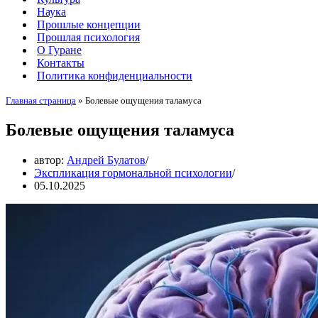
Наука
Прошлые концепции
Прошлая психология
О Гуране
Контакты
Политика конфиденциальности
Главная страница
»
Болевые ощущения таламуса
Болевые ощущения таламуса
автор:
Андрей Булатов
Экспликация гормональной психологии
05.10.2025