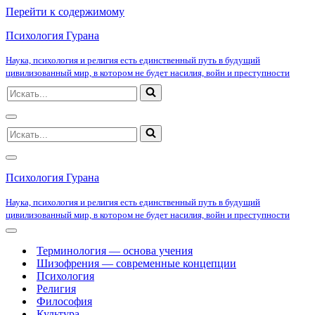
Перейти к содержимому
Психология Гурана
Наука, психология и религия есть единственный путь в будущий
цивилизованный мир, в котором не будет насилия, войн и преступности
Искать...
Меню
Искать...
навигации
Меню
навигации
Психология Гурана
Наука, психология и религия есть единственный путь в будущий
цивилизованный мир, в котором не будет насилия, войн и преступности
Меню
навигации
Терминология — основа учения
Шизофрения — современные концепции
Психология
Религия
Философия
Культура