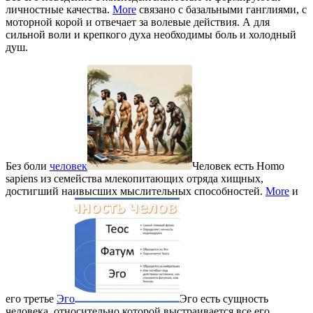
личностные качества.
More
связано с базальными ганглиями, с
моторной корой и отвечает за волевые действия. А для
сильной воли и крепкого духа необходимы боль и холодный
душ.
Без боли
человек
Человек есть Homo
sapiens из семейства млекопитающих отряда хищных,
достигший наивысших мыслительных способностей.
More
и
его третье
Эго
Эго есть сущность
человека, относительно которой выстраивается все его