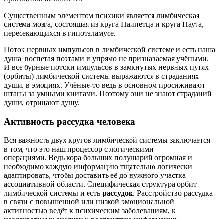
Существенным элементом психики является лимбическая
система мозга, состоящая из круга Пайпетца и круга Наута,
пересекающихся в гипоталамусе.
Поток нервных импульсов в лимбической системе и есть наша
душа, воспетая поэтами и упрямо не признаваемая учёными.
И все бурные потоки импульсов в замкнутых нервных путях
(орбиты) лимбической системы выражаются в страданиях
души, в эмоциях. Учёные-то ведь в основном просиживают
штаны за умными книгами. Поэтому они не знают страданий
души, отрицают душу.
Активность рассудка человека
Вся важность двух кругов лимбической системы заключается
в том, что это наш процессор с логическими
операциями. Ведь кора больших полушарий огромная и
необходимо каждую информацию тщательно логически
адаптировать, чтобы доставить её до нужного участка
ассоциативной области. Специфическая структура орбит
лимбической системы и есть
рассудок
. Расстройство рассудка
в связи с повышенной или низкой эмоциональной
активностью ведёт к психическим заболеваниям, к