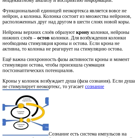
неадекватному анализу и восприятию информации.
Функциональной единицей неокортекса является вовсе не
нейрон, а колонка. Колонка состоит из множества нейронов,
расположенных друг над другом в шести слоях новой коры.
Нейроны верхних слоёв образуют
крону
колонки, нейроны
нижних слоёв –
остов
колонки. Для возбуждения колонки
необходима стимуляция кроны и остова. Если крона не
активна, то колонка не реагирует на стимуляцию остова.
Ещё важна синхронность фазы активности кроны и момент
стимуляции остова, чтобы произошла суммация
постсинаптических потенциалов.
Кроны у колонок возбуждает душа (фаза сознания). Если душа
не стимулирует неокортекс, то угасает
сознание
Сознание есть система импульсов на