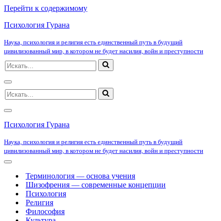
Перейти к содержимому
Психология Гурана
Наука, психология и религия есть единственный путь в будущий
цивилизованный мир, в котором не будет насилия, войн и преступности
Искать...
Меню
Искать...
навигации
Меню
навигации
Психология Гурана
Наука, психология и религия есть единственный путь в будущий
цивилизованный мир, в котором не будет насилия, войн и преступности
Меню
навигации
Терминология — основа учения
Шизофрения — современные концепции
Психология
Религия
Философия
Культура