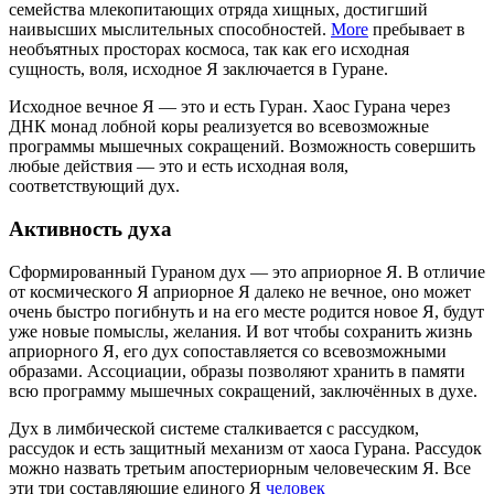
семейства млекопитающих отряда хищных, достигший
наивысших мыслительных способностей.
More
пребывает в
необъятных просторах космоса, так как его исходная
сущность, воля, исходное Я заключается в Гуране.
Исходное вечное Я — это и есть Гуран. Хаос Гурана через
ДНК монад лобной коры реализуется во всевозможные
программы мышечных сокращений. Возможность совершить
любые действия — это и есть исходная воля,
соответствующий дух.
Активность духа
Сформированный Гураном дух — это априорное Я. В отличие
от космического Я априорное Я далеко не вечное, оно может
очень быстро погибнуть и на его месте родится новое Я, будут
уже новые помыслы, желания. И вот чтобы сохранить жизнь
априорного Я, его дух сопоставляется со всевозможными
образами. Ассоциации, образы позволяют хранить в памяти
всю программу мышечных сокращений, заключённых в духе.
Дух в лимбической системе сталкивается с рассудком,
рассудок и есть защитный механизм от хаоса Гурана. Рассудок
можно назвать третьим апостериорным человеческим Я. Все
эти три составляющие единого Я
человек