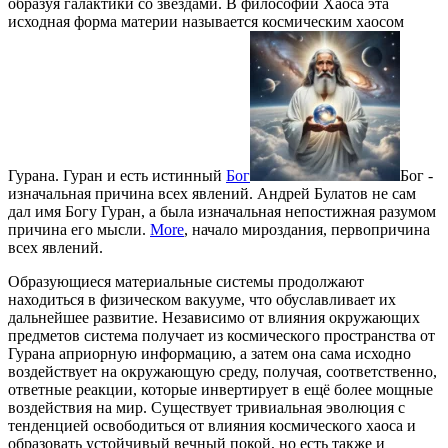
образуя галактики со звёздами. В философии Хаоса эта
исходная форма материи называется космическим хаосом
Гурана. Гуран и есть истинный
Бог
Бог -
изначальная причина всех явлений. Андрей Булатов не сам
дал имя Богу Гуран, а была изначальная непостижная разумом
причина его мысли.
More
, начало мироздания, первопричина
всех явлений.
Образующиеся материальные системы продолжают
находиться в физическом вакууме, что обуславливает их
дальнейшее развитие. Независимо от влияния окружающих
предметов система получает из космического пространства от
Гурана априорную информацию, а затем она сама исходно
воздействует на окружающую среду, получая, соответственно,
ответные реакции, которые инвертирует в ещё более мощные
воздействия на мир. Существует тривиальная эволюция с
тенденцией освободиться от влияния космического хаоса и
образовать устойчивый вечный покой, но есть также и