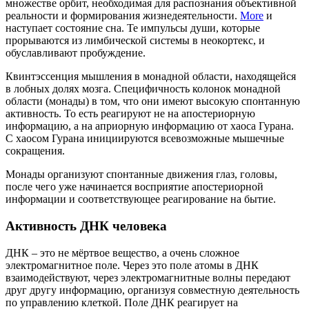
множестве орбит, необходимая для распознания объективной
реальности и формирования жизнедеятельности.
More
и
наступает состояние сна. Те импульсы души, которые
прорываются из лимбической системы в неокортекс, и
обуславливают пробуждение.
Квинтэссенция мышления в монадной области, находящейся
в лобных долях мозга. Специфичность колонок монадной
области (монады) в том, что они имеют высокую спонтанную
активность. То есть реагируют не на апостериорную
информацию, а на априорную информацию от хаоса Гурана.
С хаосом Гурана инициируются всевозможные мышечные
сокращения.
Монады организуют спонтанные движения глаз, головы,
после чего уже начинается восприятие апостериорной
информации и соответствующее реагирование на бытие.
Активность ДНК человека
ДНК – это не мёртвое вещество, а очень сложное
электромагнитное поле. Через это поле атомы в ДНК
взаимодействуют, через электромагнитные волны передают
друг другу информацию, организуя совместную деятельность
по управлению клеткой. Поле ДНК реагирует на