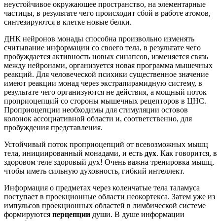
неустойчивое окружающее пространство, на элементарные
частицы, в результате чего происходит сбой в работе атомов,
синтезируются в клетке новые белки.
ДНК нейронов монады способна произвольно изменять
считывание информации со своего тела, в результате чего
пробуждается активность новых синапсов, изменяется связь
между нейронами, организуется новая программа мышечных
реакций. Для человеческой психики существенное значение
имеют реакции монад через экстрапирамидную систему, в
результате чего организуются не действия, а мощный поток
проприоцепций со стороны мышечных рецепторов в ЦНС.
Проприоцепции необходимы для стимуляции остовов
колонок ассоциативной области и, соответственно, для
пробуждения представления.
Устойчивый поток проприоцепций от всевозможных мышц
тела, инициированный монадами, и есть
дух
. Как говорится, в
здоровом теле здоровый дух! Очень важна тренировка мышц,
чтобы иметь сильную духовность, гибкий интеллект.
Информация о предметах через коленчатые тела таламуса
поступает в проекционные области неокортекса. Затем уже из
импульсов проекционных областей в лимбической системе
формируются
перцепции
души. В душе информации