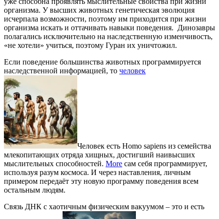
уже способна проявлять мыслительные свойства при жизни
организма. У высших животных генетическая эволюция
исчерпала возможности, поэтому им приходится при жизни
организма искать и оттачивать навыки поведения. Динозавры
полагались исключительно на наследственную изменчивость,
«не хотели» учиться, поэтому Гуран их уничтожил.
Если поведение большинства животных программируется
наследственной информацией, то
человек
Человек есть Homo sapiens из семейства
млекопитающих отряда хищных, достигший наивысших
мыслительных способностей.
More
сам себя программирует,
используя разум космоса. И через наставления, личным
примером передаёт эту новую программу поведения всем
остальным людям.
Связь ДНК с хаотичным физическим вакуумом – это и есть