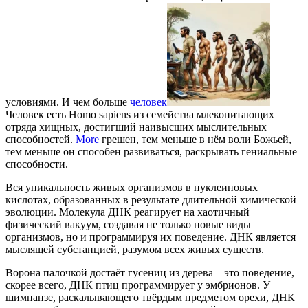
условиями. И чем больше
человек
Человек есть Homo sapiens из семейства млекопитающих
отряда хищных, достигший наивысших мыслительных
способностей.
More
грешен, тем меньше в нём воли Божьей,
тем меньше он способен развиваться, раскрывать гениальные
способности.
Вся уникальность живых организмов в нуклеиновых
кислотах, образованных в результате длительной химической
эволюции. Молекула ДНК реагирует на хаотичный
физический вакуум, создавая не только новые виды
организмов, но и программируя их поведение. ДНК является
мыслящей субстанцией, разумом всех живых существ.
Ворона палочкой достаёт гусениц из дерева – это поведение,
скорее всего, ДНК птиц программирует у эмбрионов. У
шимпанзе, раскалывающего твёрдым предметом орехи, ДНК