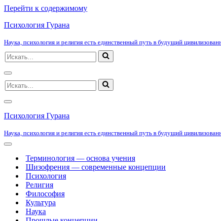
Перейти к содержимому
Психология Гурана
Наука, психология и религия есть единственный путь в будущий цивилизованн
Искать...
Меню
Искать...
навигации
Меню
навигации
Психология Гурана
Наука, психология и религия есть единственный путь в будущий цивилизованн
Меню
навигации
Терминология — основа учения
Шизофрения — современные концепции
Психология
Религия
Философия
Культура
Наука
Прошлые концепции