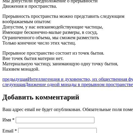
Мы допустили предположение о прерывности
Движения и пространства.
Прерывность пространства можно представить следующим
воображаемым опытом:
Допустим, у нас невзаимодействующие частицы,
Имеющие бесконечно-малые размеры, в сосуд,
Ограниченного объема, мы сможем разместить
Только конечное число этих частиц.
Прерывное пространство состоит из точек бытия.
Вне точек бытия материи нет.
Материальную частицу, занимающую одну точку бытия,
Назовем монадой.
предыдущая
Интеллигенция и духовенство, их общественная ф
следующая
Движение одной монады в прерывном пространстве
Добавить комментарий
Ваш адрес email не будет опубликован.
Обязательные поля пом
Имя
*
Email
*