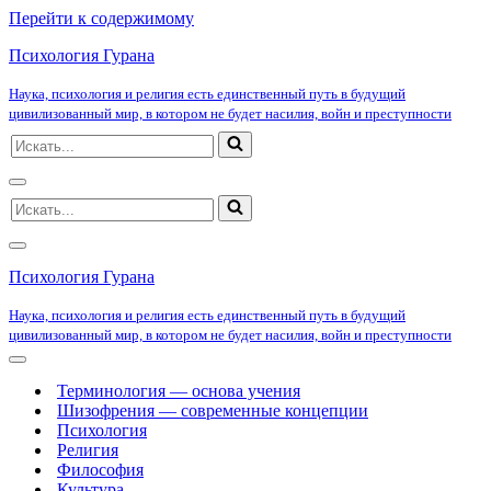
Перейти к содержимому
Психология Гурана
Наука, психология и религия есть единственный путь в будущий
цивилизованный мир, в котором не будет насилия, войн и преступности
Искать...
Меню
Искать...
навигации
Меню
навигации
Психология Гурана
Наука, психология и религия есть единственный путь в будущий
цивилизованный мир, в котором не будет насилия, войн и преступности
Меню
навигации
Терминология — основа учения
Шизофрения — современные концепции
Психология
Религия
Философия
Культура