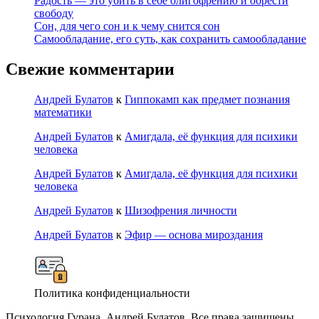
Радость — это убить в себе олигофрению и обрести
свободу
Сон, для чего сон и к чему снится сон
Самообладание, его суть, как сохранить самообладание
Свежие комментарии
Андрей Булатов
к
Гиппокамп как предмет познания
математики
Андрей Булатов
к
Амигдала, её функция для психики
человека
Андрей Булатов
к
Амигдала, её функция для психики
человека
Андрей Булатов
к
Шизофрения личности
Андрей Булатов
к
Эфир — основа мироздания
Политика конфиденциальности
Психология Гурана, Андрей Булатов. Все права защищены