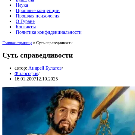
Наука
Прошлые концепции
Прошлая психология
О Гуране
Контакты
Политика конфиденциальности
Главная страница
»
Суть справедливости
Суть справедливости
автор:
Андрей Булатов
Философия
16.01.2007
12.10.2025