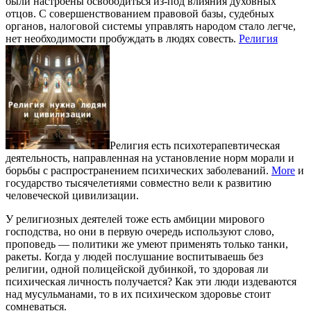
были настроены освободиться из-под влияния духовных
отцов. С совершенствованием правовой базы, судебных
органов, налоговой системы управлять народом стало легче,
нет необходимости пробуждать в людях совесть.
Религия
Религия есть психотерапевтическая
деятельность, направленная на установление норм морали и
борьбы с распространением психических заболеваний.
More
и
государство тысячелетиями совместно вели к развитию
человеческой цивилизации.
У религиозных деятелей тоже есть амбиции мирового
господства, но они в первую очередь используют слово,
проповедь — политики же умеют применять только танки,
ракеты. Когда у людей послушание воспитываешь без
религии, одной полицейской дубинкой, то здоровая ли
психическая личность получается? Как эти люди издеваются
над мусульманами, то в их психическом здоровье стоит
сомневаться.