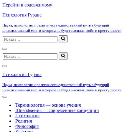
Перейти к содержимому
Психология Гурана
Наука, психология и религия есть единственный путь в будущий
цивилизованный мир, в котором не будет насилия, войн и преступности
Искать...
Меню
Искать...
навигации
Меню
навигации
Психология Гурана
Наука, психология и религия есть единственный путь в будущий
цивилизованный мир, в котором не будет насилия, войн и преступности
Меню
навигации
Терминология — основа учения
Шизофрения — современные концепции
Психология
Религия
Философия
Культура