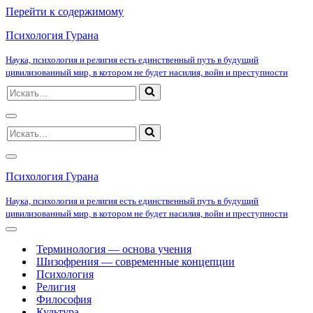
Перейти к содержимому
Психология Гурана
Наука, психология и религия есть единственный путь в будущий
цивилизованный мир, в котором не будет насилия, войн и преступности
Искать...
Меню
Искать...
навигации
Меню
навигации
Психология Гурана
Наука, психология и религия есть единственный путь в будущий
цивилизованный мир, в котором не будет насилия, войн и преступности
Меню
навигации
Терминология — основа учения
Шизофрения — современные концепции
Психология
Религия
Философия
Культура