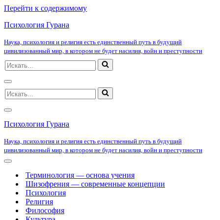
Перейти к содержимому
Психология Гурана
Наука, психология и религия есть единственный путь в будущий
цивилизованный мир, в котором не будет насилия, войн и преступности
Искать...
Меню
Искать...
навигации
Меню
навигации
Психология Гурана
Наука, психология и религия есть единственный путь в будущий
цивилизованный мир, в котором не будет насилия, войн и преступности
Меню
навигации
Терминология — основа учения
Шизофрения — современные концепции
Психология
Религия
Философия
Культура