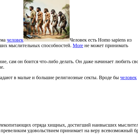
зума
человек
Человек есть Homo sapiens из
ших мыслительных способностей.
More
не может принимать
ие, сам он боится что-либо делать. Он даже начинает любить св
е.
падают в малые и большие религиозные секты. Вроде бы
человек
а млекопитающих отряда хищных, достигший наивысших мыслите
 превеликим удовольствием принимает на веру всевозможный бр