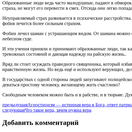
Образованные люди ведь часто малодушные, падают в обморок
страха, не могут его перевести в смех. Отсюда они легко попа
Неуправляемый страх развивается в психические расстройства.
фобия лечится более сильным страхом.
Фобии лечил шаман с устрашающим видом. От шамана можно с
небесном суде.
И эти учения приняли и принимают образованные люди, так ка
тревожных состояний и дающая надежду на райскую жизнь..
Вряд ли стоит осуждать праведного священника, который изба
нравственную жизнь. Но ведь ещё и используют верующих, дел
В государствах с одной стороны людей запугивают полицейско
деваться простому человеку, желающему жить счастливо?
Свободным человеком можно быть и в рабстве, и в тюрьме. Дум
предыдущая
Агностицизм — истинная вера в Бога, ответ патри
следующая
Что такое вера, зачем нужна вера
Добавить комментарий