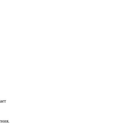
ает
ения.