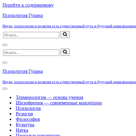
Перейти к содержимому
Психология Гурана
Наука, психология и религия есть единственный путь в будущий цивилизованн
Искать...
Меню
Искать...
навигации
Меню
навигации
Психология Гурана
Наука, психология и религия есть единственный путь в будущий цивилизованн
Меню
навигации
Терминология — основа учения
Шизофрения — современные концепции
Психология
Религия
Философия
Культура
Наука
Прошлые концепции