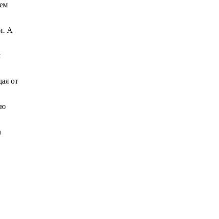
ием
и. А
м
ая от
ую
а
.