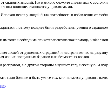
 от сильных эмоций. Им намного сложнее справиться с состоян
дают под влияние, становятся управляемыми.
 Испокон веков у людей была потребность в избавлении от фоби
крыться, поэтому позднее были разработаны учения о страшно
к им тоже необходима психотерапевтическая помощь, избавляющ
вляет людей от душевных страданий и настраивает их на разумн
ая из них послушных баранов или безмозглых козлов.
й расправой, а с другой стороны внушают кару небесную. И куд
ать надо больше и быть умнее тех, кто пытается управлять вами
арху