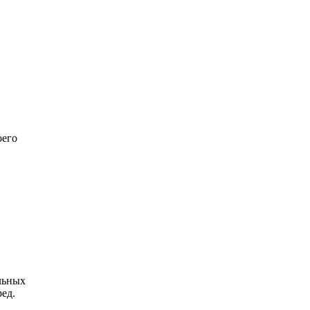
оего
льных
ед.