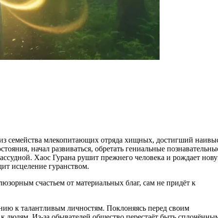
s из семейства млекопитающих отряда хищных, достигший наив
стояния, начал развиваться, обретать гениальные познавательны
рассудной. Хаос Гурана рушит прежнего человека и рождает нов
дит исцеление гуранством.
юзорным счастьем от материальных благ, сам не придёт к
шению к талантливым личностям. Поклоняясь перед своим
к людям. Из-за обывателей общество перестаёт быть сплочённым