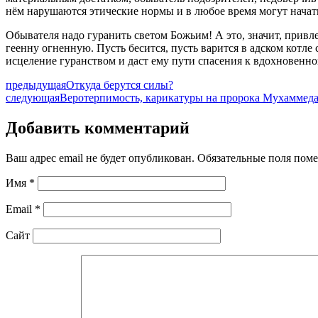
нём нарушаются этические нормы и в любое время могут начат
Обывателя надо гуранить светом Божьим! А это, значит, привле
геенну огненную. Пусть бесится, пусть варится в адском котле
исцеление гуранством и даст ему пути спасения к вдохновенн
предыдущая
Откуда берутся силы?
следующая
Веротерпимость, карикатуры на пророка Мухаммед
Добавить комментарий
Ваш адрес email не будет опубликован.
Обязательные поля пом
Имя
*
Email
*
Сайт