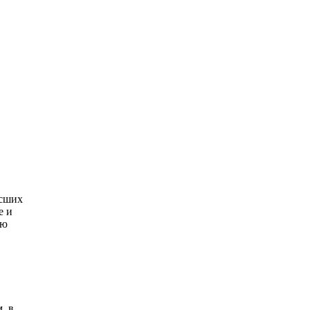
ысших
е и
ую
, в