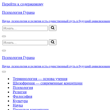
Перейти к содержимому
Психология Гурана
Наука, психология и религия есть единственный путь в будущий цивилизованн
Искать...
Меню
Искать...
навигации
Меню
навигации
Психология Гурана
Наука, психология и религия есть единственный путь в будущий цивилизованн
Меню
навигации
Терминология — основа учения
Шизофрения — современные концепции
Психология
Религия
Философия
Культура
Наука
Прошлые концепции