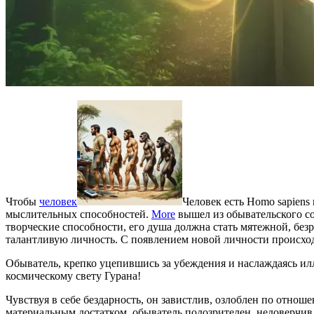
Чтобы
человек
Человек есть Homo sapien
мыслительных способностей.
More
вышел из обывательского со
творческие способности, его душа должна стать мятежной, без
талантливую личность. С появлением новой личности происхо
Обыватель, крепко уцепившись за убеждения и наслаждаясь илл
космическому свету Гурана!
Чувствуя в себе бездарность, он завистлив, озлоблен по отно
материальным достатком, обыватель подозрителен, недоверчив 