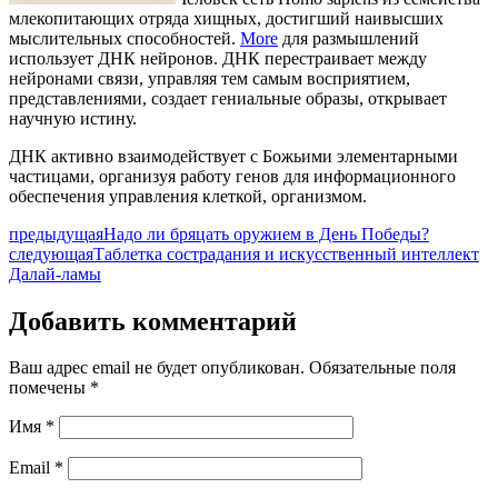
млекопитающих отряда хищных, достигший наивысших
мыслительных способностей.
More
для размышлений
использует ДНК нейронов. ДНК перестраивает между
нейронами связи, управляя тем самым восприятием,
представлениями, создает гениальные образы, открывает
научную истину.
ДНК активно взаимодействует с Божьими элементарными
частицами, организуя работу генов для информационного
обеспечения управления клеткой, организмом.
предыдущая
Надо ли бряцать оружием в День Победы?
следующая
Таблетка сострадания и искусственный интеллект
Далай-ламы
Добавить комментарий
Ваш адрес email не будет опубликован.
Обязательные поля
помечены
*
Имя
*
Email
*