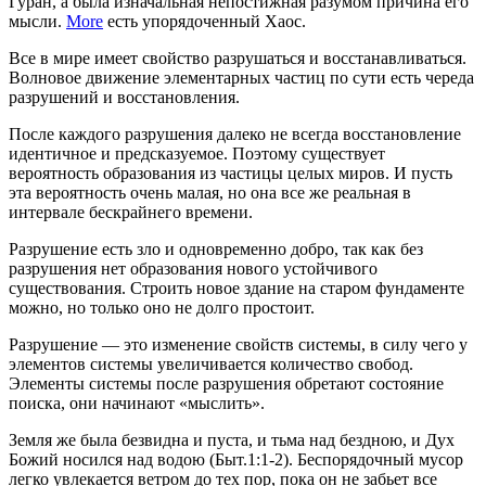
Гуран, а была изначальная непостижная разумом причина его
мысли.
More
есть упорядоченный Хаос.
Все в мире имеет свойство разрушаться и восстанавливаться.
Волновое движение элементарных частиц по сути есть череда
разрушений и восстановления.
После каждого разрушения далеко не всегда восстановление
идентичное и предсказуемое. Поэтому существует
вероятность образования из частицы целых миров. И пусть
эта вероятность очень малая, но она все же реальная в
интервале бескрайнего времени.
Разрушение есть зло и одновременно добро, так как без
разрушения нет образования нового устойчивого
существования. Строить новое здание на старом фундаменте
можно, но только оно не долго простоит.
Разрушение — это изменение свойств системы, в силу чего у
элементов системы увеличивается количество свобод.
Элементы системы после разрушения обретают состояние
поиска, они начинают «мыслить».
Земля же была безвидна и пуста, и тьма над бездною, и Дух
Божий носился над водою (Быт.1:1-2). Беспорядочный мусор
легко увлекается ветром до тех пор, пока он не забьет все