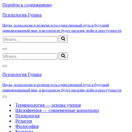
Перейти к содержимому
Психология Гурана
Наука, психология и религия есть единственный путь в будущий
цивилизованный мир, в котором не будет насилия, войн и преступности
Искать...
Меню
Искать...
навигации
Меню
навигации
Психология Гурана
Наука, психология и религия есть единственный путь в будущий
цивилизованный мир, в котором не будет насилия, войн и преступности
Меню
навигации
Терминология — основа учения
Шизофрения — современные концепции
Психология
Религия
Философия
Культура