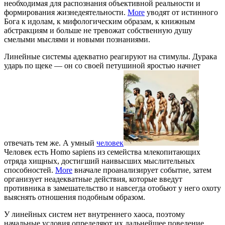
необходимая для распознания объективной реальности и
формирования жизнедеятельности.
More
уводят от истинного
Бога к идолам, к мифологическим образам, к книжным
абстракциям и больше не тревожат собственную душу
смелыми мыслями и новыми познаниями.
Линейные системы адекватно реагируют на стимулы. Дурака
ударь по щеке — он со своей петушиной яростью начнет
отвечать тем же. А умный
человек
Человек есть Homo sapiens из семейства млекопитающих
отряда хищных, достигший наивысших мыслительных
способностей.
More
вначале проанализирует событие, затем
организует неадекватные действия, которые введут
противника в замешательство и навсегда отобьют у него охоту
выяснять отношения подобным образом.
У линейных систем нет внутреннего хаоса, поэтому
начальные условия определяют их дальнейшее поведение.