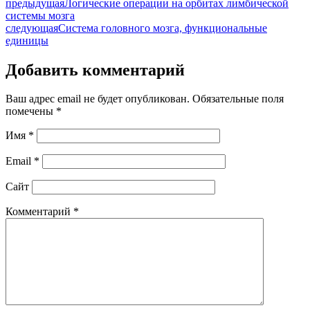
предыдущая
Логические операции на орбитах лимбической
системы мозга
следующая
Система головного мозга, функциональные
единицы
Добавить комментарий
Ваш адрес email не будет опубликован.
Обязательные поля
помечены
*
Имя
*
Email
*
Сайт
Комментарий
*