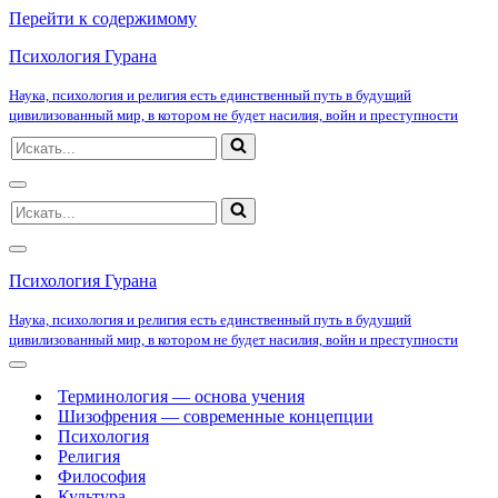
Перейти к содержимому
Психология Гурана
Наука, психология и религия есть единственный путь в будущий
цивилизованный мир, в котором не будет насилия, войн и преступности
Искать...
Меню
Искать...
навигации
Меню
навигации
Психология Гурана
Наука, психология и религия есть единственный путь в будущий
цивилизованный мир, в котором не будет насилия, войн и преступности
Меню
навигации
Терминология — основа учения
Шизофрения — современные концепции
Психология
Религия
Философия
Культура