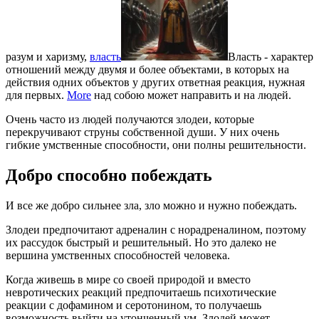
разум и харизму,
власть
Власть - характер
отношений между двумя и более объектами, в которых на
действия одних объектов у других ответная реакция, нужная
для первых.
More
над собою может направить и на людей.
Очень часто из людей получаются злодеи, которые
перекручивают струны собственной души. У них очень
гибкие умственные способности, они полны решительности.
Добро способно побеждать
И все же добро сильнее зла, зло можно и нужно побеждать.
Злодеи предпочитают адреналин с норадреналином, поэтому
их рассудок быстрый и решительный. Но это далеко не
вершина умственных способностей человека.
Когда живешь в мире со своей природой и вместо
невротических реакций предпочитаешь психотические
реакции с дофамином и серотонином, то получаешь
возможность выйти на утонченный ум. Злодей может