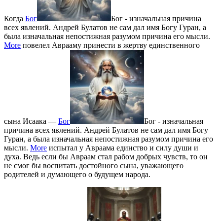
Когда
Бог
Бог - изначальная причина
всех явлений. Андрей Булатов не сам дал имя Богу Гуран, а
была изначальная непостижная разумом причина его мысли.
More
повелел Аврааму принести в жертву единственного
сына Исаака —
Бог
Бог - изначальная
причина всех явлений. Андрей Булатов не сам дал имя Богу
Гуран, а была изначальная непостижная разумом причина его
мысли.
More
испытал у Авраама единство и силу души и
духа. Ведь если бы Авраам стал рабом добрых чувств, то он
не смог бы воспитать достойного сына, уважающего
родителей и думающего о будущем народа.