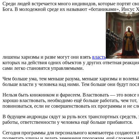
Среди людей встречается много индивидов, которые портят с
Бога. В молодежной среде их называют «ботаниками», Иисус 
лишены харизмы и разве могут они взять
власть
которых на действия одних объектов у других ответная реакци
сами легко становятся управляемыми.
Чем больше ума, тем меньше разума, меньше харизмы и волевых
больше власти у человека над ними. Тем больше они будут по
Нельзя быть книжником и фарисеем. Властвовать — это вовсе 
хорошо властвовать, необходимо ещё больше работать, чем тот
повиноваться, если не совершенствовать их программы и не сл
В будущем андроиды сядут за руль всех транспортных средств, 
работы, ответственности у человека ещё больше прибавится.
Сегодня программы для персонального компьютера создаются 
подметать улицы и делать замечания прохожим, ещё сложнее. 