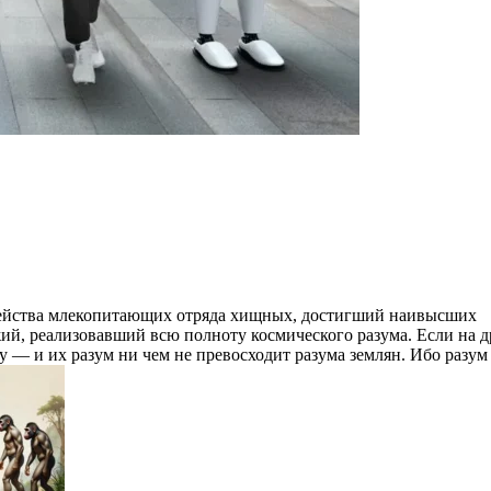
емейства млекопитающих отряда хищных, достигший наивысших
й, реализовавший всю полноту космического разума. Если на д
у — и их разум ни чем не превосходит разума землян. Ибо разум