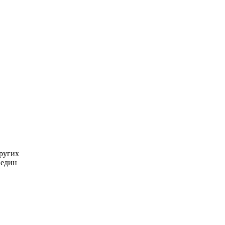
ругих
 един