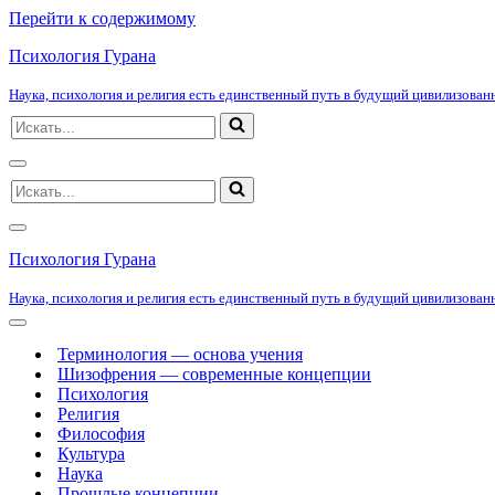
Перейти к содержимому
Психология Гурана
Наука, психология и религия есть единственный путь в будущий цивилизованн
Искать...
Меню
Искать...
навигации
Меню
навигации
Психология Гурана
Наука, психология и религия есть единственный путь в будущий цивилизованн
Меню
навигации
Терминология — основа учения
Шизофрения — современные концепции
Психология
Религия
Философия
Культура
Наука
Прошлые концепции