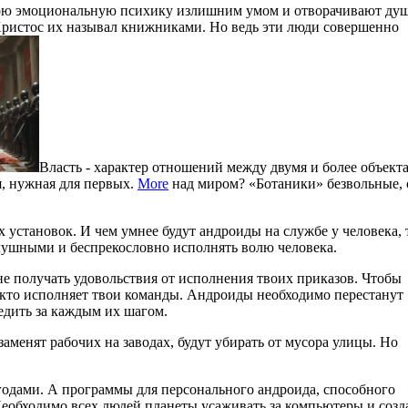
вою эмоциональную психику излишним умом и отворачивают душ
Христос их называл книжниками. Но ведь эти люди совершенно
Власть - характер отношений между двумя и более объекта
я, нужная для первых.
More
над миром? «Ботаники» безвольные,
 установок. И чем умнее будут андроиды на службе у человека, 
слушными и беспрекословно исполнять волю человека.
не получать удовольствия от исполнения твоих приказов. Чтобы
, кто исполняет твои команды. Андроиды необходимо перестанут
едить за каждым их шагом.
заменят рабочих на заводах, будут убирать от мусора улицы. Но
годами. А программы для персонального андроида, способного
Необходимо всех людей планеты усаживать за компьютеры и созда