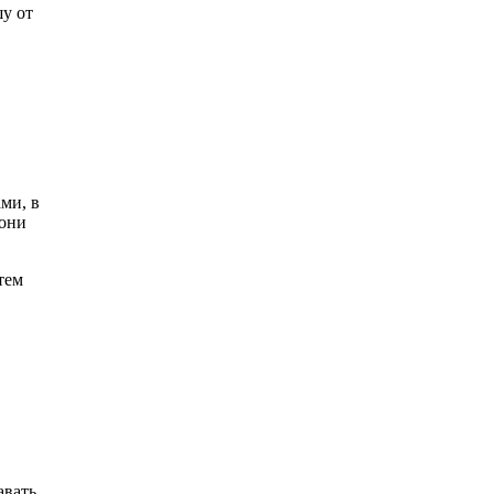
у от
ми, в
 они
тем
вать,