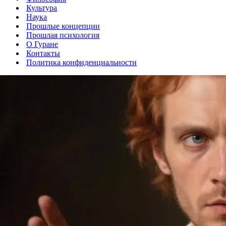
Культура
Наука
Прошлые концепции
Прошлая психология
О Гуране
Контакты
Политика конфиденциальности