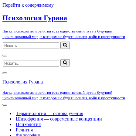
Перейти к содержимому
Психология Гурана
Наука, психология и религия есть единственный путь в будущий
цивилизованный мир, в котором не будет насилия, войн и преступности
Искать...
Меню
Искать...
навигации
Меню
навигации
Психология Гурана
Наука, психология и религия есть единственный путь в будущий
цивилизованный мир, в котором не будет насилия, войн и преступности
Меню
навигации
Терминология — основа учения
Шизофрения — современные концепции
Психология
Религия
Философия